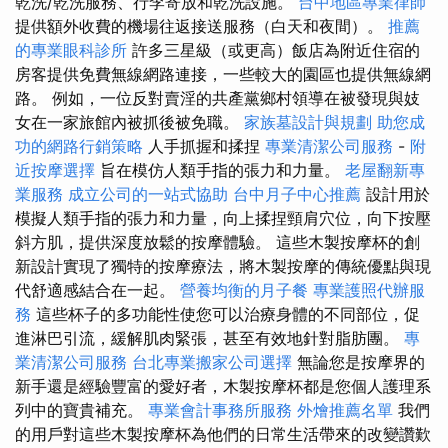
乾洗/乾洗服務、行李寄放和乾洗設施。
台中地區專業律師
提供額外收費的機場往返接送服務（白天和夜間）。
推薦
的專業眼科診所
許多三星級（或更高）飯店為附近住宿的
房客提供免費無線網路連接，一些較大的園區也提供無線網
路。 例如，一位反對賣淫的共產黨鄉村領導在被發現與妓
女在一家旅館內被抓後被免職。
家族墓設計與規劃
助您成
功的網路行銷策略
人手抓握和揉捏
專業清潔公司服務
-
附
近按摩選擇
旨在模仿人類手指的張力和力量。
老屋翻新專
業服務
成立公司的一站式協助
台中月子中心推薦
設計用於
模擬人類手指的張力和力量，向上揉捏頸肩穴位，向下按壓
斜方肌，提供深度放鬆的按摩體驗。 這些木製按摩杯的創
新設計實現了獨特的按摩療法，將木製按摩的傳統優點與現
代舒適感結合在一起。
營養均衡的月子餐
專業護照代辦服
務
這些杯子的多功能性使您可以治療身體的不同部位，促
進淋巴引流，緩解肌肉緊張，甚至有效地針對脂肪團。
專
業清潔公司服務
台北專業搬家公司選擇
無論您是按摩界的
新手還是經驗豐富的愛好者，木製按摩杯都是您個人護理系
列中的寶貴補充。
專業會計事務所服務
外燴推薦名單
我們
的用戶對這些木製按摩杯為他們的日常生活帶來的改變讚歎