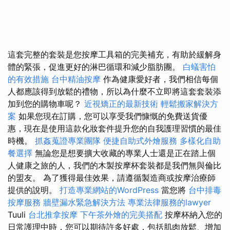
這套完整的套裝是您按摩工具箱的完美補充，有助於緩解身
體的緊張，促進更好的淋巴循環和減少脂肪團。
白蟻害怕
的有效措施
台中精油按摩
作為健康愛好者，我們相信每個
人都應該得到放鬆的禮物，所以為什麼不立即將這套套裝添
加到您的購物車呢？
近視矯正的最新技術
輕鬆搬家解決方
案
如果您現在訂購，您可以享受我們慷慨的免費送貨優
惠，現在是使用這款化妝套件提升您的自我護理習慣的最佳
時機。
抓姦蒐證專業團隊
便捷自助式外燴服務
多樣化自助
餐選擇
無論您是想要擴大收藏的專業人士還是正在踏上個
人健康之旅的人，我們的木製按摩杯套裝都是我們無與倫比
的盟友。 為了獲得最佳效果，請遵循製造商或按摩治療師
提供的說明。
打造專業網站的WordPress
當您將
台中排毒
按摩服務
牆壁漏水緊急解決方法
專業法律服務的lawyer
Tuuli
台北推拿按摩
下午茶外燴的完美搭配
按摩杯納入您的
日常護理中時，您可以期待許多好處，包括肌肉放鬆、增加