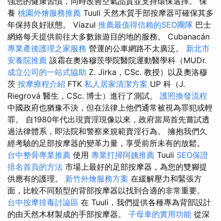
強您的健康習慣，同時改善空氣品質並支持環保選擇。 保
養
桃園外燴服務推薦
Tuuli 天然木質手部按摩器可確保其多
年保持良好狀態。 Víazul
推薦最值得信賴的SEO團隊
巴士
網絡每天提供前往大多數旅遊目的地的服務。 Cubanacán
專業產後護理之家服務
營運的公車網路不太廣泛。
新北市
安養院推薦
該霜在奧洛穆茨學院醫院運動醫學科（MUDr.
成立公司的一站式協助
Z. Jirka，CSc. 教授）以及奧洛穆
茨
按摩療程介紹
FTK
私人居家清潔方案
UP 科（J.
Riegrová 醫生，CSc. 博士）進行了測試。
護照換發流程
中國政府也猶豫不決，但在法律上他們通常被視為罪犯或輕
罪。 自1980年代出現賣淫現像以來，政府當局首先嘗試透
過法律體系，即法院和警察來規範賣淫行為。 擁抱我們久
經考驗的足部按摩器的變革力量，享受前所未有的放鬆。
台中整骨專業推薦
使用
專業打掃阿姨推薦
Tuuli
SEO保證
排名首頁的方法
市場上最好的足部按摩器，為您的雙腳提
供應有的護理。
新竹外燴服務方案
在緩解壓力和緊張方
面，比較不同類型的背部按摩器以找到合適的非常重要。
台中按摩排毒討論區
在 Tuuli，我們提供各種專為背部設計
的由天然木材製成的手部按摩器。
子母車的實用功能
從深