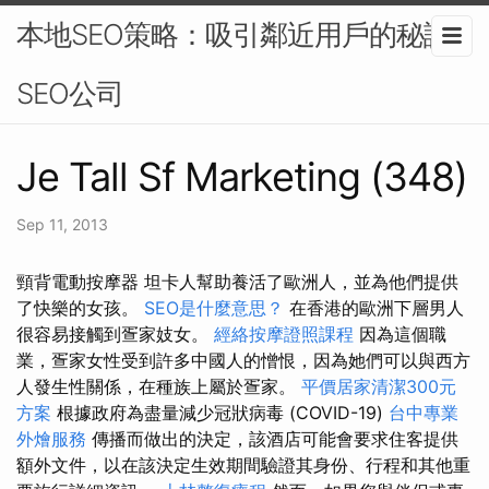
本地SEO策略：吸引鄰近用戶的秘訣-
SEO公司
Je Tall Sf Marketing (348)
Sep 11, 2013
頸背電動按摩器 坦卡人幫助養活了歐洲人，並為他們提供
了快樂的女孩。
SEO是什麼意思？
在香港的歐洲下層男人
很容易接觸到疍家妓女。
經絡按摩證照課程
因為這個職
業，疍家女性受到許多中國人的憎恨，因為她們可以與西方
人發生性關係，在種族上屬於疍家。
平價居家清潔300元
方案
根據政府為盡量減少冠狀病毒 (COVID-19)
台中專業
外燴服務
傳播而做出的決定，該酒店可能會要求住客提供
額外文件，以在該決定生效期間驗證其身份、行程和其他重