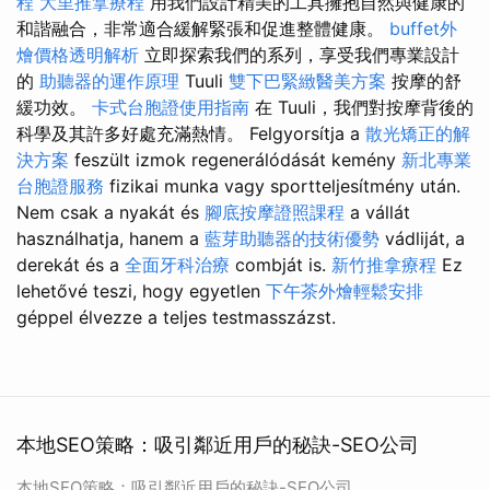
程
大里推拿療程
用我們設計精美的工具擁抱自然與健康的
和諧融合，非常適合緩解緊張和促進整體健康。
buffet外
燴價格透明解析
立即探索我們的系列，享受我們專業設計
的
助聽器的運作原理
Tuuli
雙下巴緊緻醫美方案
按摩的舒
緩功效。
卡式台胞證使用指南
在 Tuuli，我們對按摩背後的
科學及其許多好處充滿熱情。 Felgyorsítja a
散光矯正的解
決方案
feszült izmok regenerálódását kemény
新北專業
台胞證服務
fizikai munka vagy sportteljesítmény után.
Nem csak a nyakát és
腳底按摩證照課程
a vállát
használhatja, hanem a
藍芽助聽器的技術優勢
vádliját, a
derekát és a
全面牙科治療
combját is.
新竹推拿療程
Ez
lehetővé teszi, hogy egyetlen
下午茶外燴輕鬆安排
géppel élvezze a teljes testmasszázst.
本地SEO策略：吸引鄰近用戶的秘訣-SEO公司
本地SEO策略：吸引鄰近用戶的秘訣-SEO公司