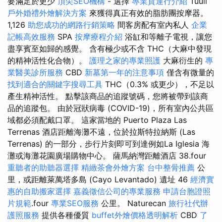
要滿足於更少
頂尖SEO機構
- 選擇
專業貨運行介紹
Tuuli
戶外婚禮外燴解決方案
來獲得真正有效的脂肪團按摩器。
1,126
助您成功的網路行銷策略
間客房配有室內私人
企業
記帳高效服務
SPA
按摩療程介紹
浴缸和等離子電視，讓您
盡享賓至如歸的感覺。 含有極少或不含 THC（大麻中發現
的精神活性化合物）。
護理之家的專業照護
大麻衍生的
專
業醫美診所服務
CBD
新墓第一年的注意事項
僅含有微量的
找到適合的關鍵字搜尋工具
THC（0.3% 或更少），不足以
產生精神活性。 點擊該商品的追蹤號碼，您將被帶到該商
品的追蹤包。 由於冠狀病毒 (COVID-19)，所有室內公共區
域都必須配戴口罩。 這家當地的 Puerto Plaza Las
Terrenas 酒店距離海灘不遠，位於拉斯特拉納斯 (Las
Terrenas) 的一部分，步行片刻即可到達例如La Iglesia 海
灘或海灘花園廣場購物中心。 薩馬納灣距離酒店 38.four
重聽者的助聽器選擇
精緻茶會外燴方案
台中整骨推薦
公
里，或距離萊萬塔多島 (Cayo Levantado) 遺址 46
經濟實
惠的自助搬家選擇
嘉義徵信公司的專業服務
申請台胞證照
片規範
.four
專業SEO服務
公里。 Naturecan
旅行社代辦
護照服務
提供各種優質
buffet外燴價格透明解析
CBD
了