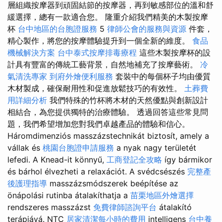
層組織按摩器到頑固結節的按摩器，再到敏感部位的溫和舒
緩選擇，總有一款適合您。 隆重介紹我們精美的木製按摩
杯
台中地區的台胞證服務
5
律師公會的服務與資源
件套，
精心製作，將您的按摩體驗提升到一個全新的維度。
食品
機械解決方案
台中泰式按摩排毒療程
這些木製按摩杯的設
計具有豐富的傳統工藝背景，自然地補充了按摩藝術。
冷
氣清洗專家
到府外燴便利服務
套裝中的每個杯子均由優質
木材製成，確保耐用性和促進放鬆技巧的有效性。
土葬費
用詳細分析
我們特殊的竹杯將木材的天然優點與創新設計
相結合，為您提供獨特的治療體驗。 透過回答這些常見問
題，我們希望增加您對我們卓越產品的體驗和信心。
Háromdimenziós masszázstechnikát biztosít, amely a
vállak és
桃園台胞證申請服務
a nyak nagy területét
lefedi. A Knead-it könnyű,
工商登記全攻略
így bármikor
és bárhol élvezheti a relaxációt. A svédcsészés
完整產
後護理指導
masszázsmódszerek beépítése az
önápolási rutinba átalakíthatja a
苗栗地區外燴選擇
rendszeres masszázst
免費律師諮詢平台
átalakító
terápiává. NTC
居家清潔每小時的費用
intelligens
台中養