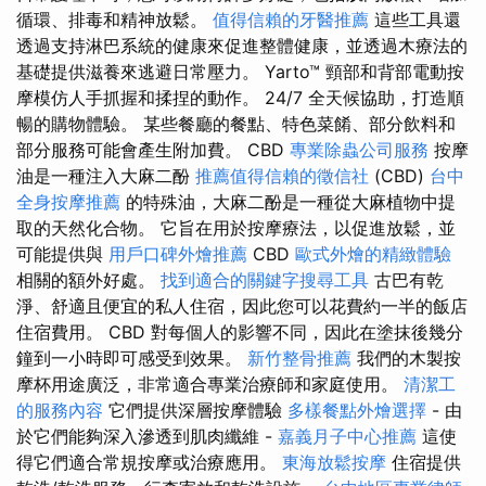
循環、排毒和精神放鬆。
值得信賴的牙醫推薦
這些工具還
透過支持淋巴系統的健康來促進整體健康，並透過木療法的
基礎提供滋養來逃避日常壓力。 Yarto™ 頸部和背部電動按
摩模仿人手抓握和揉捏的動作。 24/7 全天候協助，打造順
暢的購物體驗。 某些餐廳的餐點、特色菜餚、部分飲料和
部分服務可能會產生附加費。 CBD
專業除蟲公司服務
按摩
油是一種注入大麻二酚
推薦值得信賴的徵信社
(CBD)
台中
全身按摩推薦
的特殊油，大麻二酚是一種從大麻植物中提
取的天然化合物。 它旨在用於按摩療法，以促進放鬆，並
可能提供與
用戶口碑外燴推薦
CBD
歐式外燴的精緻體驗
相關的額外好處。
找到適合的關鍵字搜尋工具
古巴有乾
淨、舒適且便宜的私人住宿，因此您可以花費約一半的飯店
住宿費用。 CBD 對每個人的影響不同，因此在塗抹後幾分
鐘到一小時即可感受到效果。
新竹整骨推薦
我們的木製按
摩杯用途廣泛，非常適合專業治療師和家庭使用。
清潔工
的服務內容
它們提供深層按摩體驗
多樣餐點外燴選擇
- 由
於它們能夠深入滲透到肌肉纖維 -
嘉義月子中心推薦
這使
得它們適合常規按摩或治療應用。
東海放鬆按摩
住宿提供