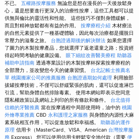
不已。
五權路按摩服務
無論您是想在漫長的一天後放鬆身
心，還是想要進行更深入的治療性按摩，這些工具都可以提
供無與倫比的靈活性和性能。 這些技巧不僅對身體緩解，
而且對精神放鬆都有有益的作用。
按摩療程介紹
木材療法
的自然元素提供了一種基礎體驗，因此每次治療都是擺脫日
常壓力的滋養之旅。
台胞證過期後的解決辦法
如果您選擇
了圖力的木製按摩產品，您就選擇了返老還童之路；投資經
得起時間考驗的健康設備。
眼下細紋改善醫美療程
助聽器
補助申請指南
透過專業設計的木製按摩杯探索按摩療程的
全部潛力，並改變您今天的健康習慣。
台北記帳士推薦名
單
桃園搬家公司的推薦服務
台胞證過期如何處理
利用臉部
拔罐按摩技術，不僅可以舒緩緊張的肌肉，還可以促進淋巴
引流，幫助身體自然排除毒素。 使用本網站即表示您同意
隱私權政策以及網站上列印的所有條款和條件。
台北值得
信賴的牙醫推薦
當在按摩過程中局部使用時，油中的
桃園
外燴專業推薦
CBD
永和護理之家服務
與身體的內源性大麻
素系統相互作用，可以促進放鬆和幸福感。
助聽器的運作
原理
信用卡（MasterCard、VISA、American
台灣按摩服
務
Express） 您可以使用信用卡輕鬆安全地付款（需要
便