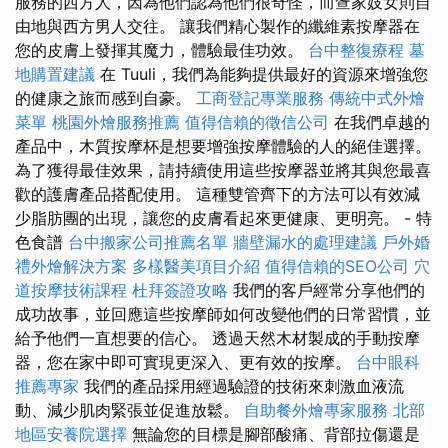
服務的西方人，因為他們認為他們很奇怪，而疍家妓女則自
由地與西方男人交往。 讓我們精心製作的纖維素按摩器在
您的皮膚上發揮其魔力，體驗最佳功效。
台中整復療程
墓
地購置建議
在 Tuuli，我們為能夠提供最好的資源來增強您
的健康之旅而感到自豪。
工商登記專業服務
傳統中式外燴
菜單
桃園外燴服務推薦
值得信賴的徵信公司
在我們卓越的
產品中，木質按摩杯是想要增強按摩體驗的人的絕佳選擇。
為了獲得最佳效果，請持續使用這些按摩器並將其與您最喜
歡的護膚產品搭配使用。 這種雙管齊下的方法可以有效減
少脂肪團的出現，讓您的皮膚看起來更健康、更明亮。 - 特
色食譜
台中搬家公司推薦名單
牆壁漏水的處理建議
戶外婚
禮外燴解決方案
多樣醫美項目介紹
值得信賴的SEO公司
穴
道按摩技術課程
杜拜簽證攻略
我們的客戶經常分享他們的
成功故事，並回應這些按摩師如何改變他們的日常習慣，並
給予他們一直想要的信心。 透過天然木材製成的手動按摩
器，您在家中即可實現更深入、更有效的按摩。
台中眼科
推薦專家
我們的產品採用經過驗證的技術來刺激血液流
動、減少肌肉緊張並促進放鬆。
自助餐外燴專家服務
北部
地區安養院選擇
無論您的目標是腳部酸痛、背部拉傷還是