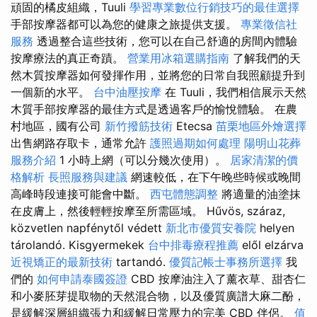
頑固的橘皮組織，Tuuli
學習專業數位行銷技巧的最佳選擇
手部按摩器都可以為您的健康之旅提供支援。
專業徵信社
服務
透過整合這些技術，您可以在自己舒適的房間內體驗
按摩療法的真正奇蹟。
營業用冰箱選購指南
了解我們的天
然木質按摩器如何發揮作用，並將您的日常自我照顧提升到
一個新的水平。
台中油壓按摩
在 Tuuli，我們相信展示天然
木質手部按摩器的最佳方式是透過客戶的愉悅體驗。 在農
村地區，國有公司
新竹撥筋技術
Etecsa
苗栗地區外燴選擇
出售網路存取卡，通常允許
護照過期如何處理
陽明山花葬
服務介紹
1 小時上網（可以分幾次使用）。
居家清潔的價
格解析
長照服務與建議
網速較低，在下午晚些時候或晚間
高峰時段連接可能會中斷。
西屯體態調整
將適量的油塗抹
在皮膚上，然後輕輕按摩至所需區域。 Hűvös, száraz,
közvetlen napfénytől védett
新北市優質安養院
helyen
tárolandó. Kisgyermekek
台中排毒療程推薦
elől elzárva
近視矯正的最新技術
tartandó.
優質記帳士事務所選擇
我
們的
如何申請泰國簽證
CBD 按摩油注入了薰衣草、甜杏仁
和小麥胚芽提取物的天然混合物，以及優質廣譜大麻二酚，
是緩解深層組織張力和緩解日常壓力的完美 CBD 伴侶。
值