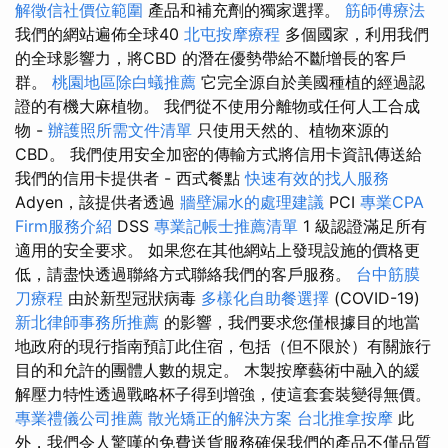
解徵信社價位範圍
產品和補充劑的獨家選擇。
筋師傅療法
我們的網站遍佈全球40
北屯按摩療程
多個國家，利用我們
的全球影響力，將CBD 的潛在優勢帶給不斷增長的客戶
群。
桃園地區除白蟻推薦
它完全源自於美國種植的經過認
證的有機大麻植物。 我們從不使用分離物或任何人工合成
物 -
辦護照所需文件清單
只使用天然的、植物來源的
CBD。 我們使用安全加密的傳輸方式將信用卡資訊傳送給
我們的信用卡提供者 - 西式餐點
快速有效的找人服務
Adyen，該提供者透過
牆壁漏水的處理建議
PCI
專業CPA
Firm服務介紹
DSS
專業記帳士推薦清單
1 級認證滿足所有
適用的安全要求。 如果您在其他網站上發現設施的價格更
低，請盡快透過聯絡方式聯絡我們的客戶服務。
台中筋膜
刀療程
由於新型冠狀病毒
多樣化自助餐選擇
(COVID-19)
新北律師事務所推薦
的影響，我們要求您僅根據目的地當
地政府的現行指南預訂此住宿，包括（但不限於）有關旅行
目的和允許的團體人數的規定。 木製按摩藝術中融入的緩
解壓力特性透過戰略杯子得到增強，使這套套裝變得無價。
專業禮儀公司推薦
散光矯正的解決方案
台北推拿按摩
此
外，我們令人驚嘆的免費送貨服務確保我們的產品不僅品質