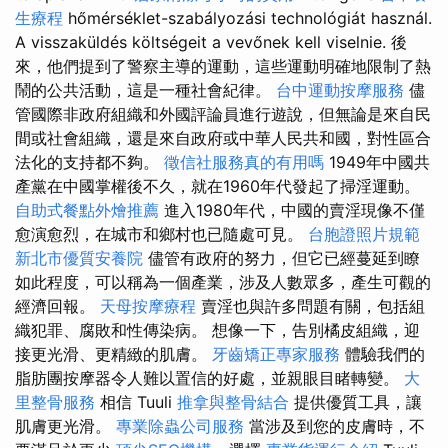
生療程
hőmérséklet-szabályozási technológiát használ.
A visszaküldés költségeit a vevőnek kell viselnie. 後
來，他們提到了警察主導的運動，這些運動明確地限制了熱
鬧的公共活動，這是一種社會紀律。
台中運動按摩服務
儘
管國際非政府組織和外國評論員進行遊說，但無論是來自民
間或社會組織，還是來自政府或中華人民共和國，對性區合
法化的支持都不夠。
徵信社服務真的有用嗎
1949年中國共
產黨在中國掌權後不久，就在1960年代發起了掃淫運動。
自助式餐點外燴推薦
進入1980年代，中國的賣淫現像不僅
愈演愈烈，在城市和鄉村也已隨處可見。
台胞證照片規範
新北市優質安養院
儘管有政府的努力，但它已經蔓延到瞭
如此程度，可以稱為一個產業，涉及人數眾多，產生可觀的
經濟回報。
天母按摩療程
賣淫也與許多問題有關，包括組
織犯罪、腐敗和性傳染病。 想像一下，告別橘皮組織，迎
接更光滑、更精緻的肌膚。
牙齒矯正專家服務
體驗我們的
脂肪團按摩器令人難以置信的好處，並親眼目睹轉變。
大
里整骨服務
相信 Tuuli
推拿與整骨結合
提供優質工具，讓
肌膚更光滑。
專業除蟲公司服務
當涉及到您的皮膚時，不