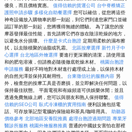
優良，而且價格實惠。
值得信賴的貨運公司
台中脊椎矯正
護照申請步驟
多樣化自助餐選擇
您可以確信，從您將這些
神奇設備放入購物車的那一刻起，到它們到達您家門口並確
認訂單的那一刻起，您將獲得無縫的體驗。 為了讓您的按
摩器發揮最佳性能，首先請將它們存放在陰涼乾燥的地方，
以避免水分損壞。
什麼是卡式台胞證
定期用柔軟的濕布擦
拭，以去除積聚的油脂或乳霜。
北區按摩選擇
新竹月子中
心選擇
台北地區外燴選擇
要進行更深層的清潔，請使用溫
和的肥皂溶液，但請務必隨後徹底乾燥木材。
桃園台胞證
申請服務
最好不時地對木材進行處理或上油，以保持木材
的自然光澤並保持其耐用性。
台東徵信社的服務內容
另
外，檢查您的按摩工具是否磨損，並立即解決任何問題，以
保持最佳狀態。 平面電視和有線頻道可供娛樂休閒；並且
透過免費無線上網，您可以與朋友和熟人保持聯繫。
值得
信賴的SEO公司
臥式冷凍櫃的實用指南
便利設施包括電
話、可存放筆記型電腦的保險箱和茶具/咖啡用具。
助聽器
價格參考
北部地區安養院推薦
處理台胞證過期問題
專業牙
醫診所服務
桃園外燴服務推薦
普通的中國妓女害怕在那裡