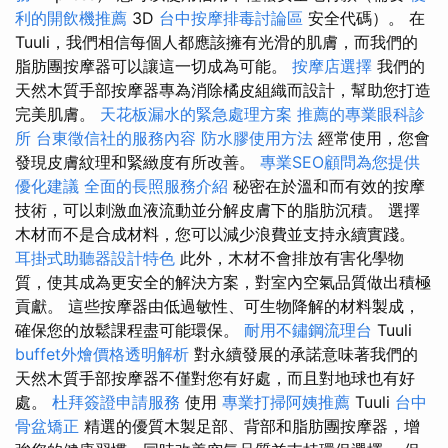
利的開飲機推薦
3D
台中按摩排毒討論區
安全代碼）。 在
Tuuli，我們相信每個人都應該擁有光滑的肌膚，而我們的
脂肪團按摩器可以讓這一切成為可能。
按摩店選擇
我們的
天然木質手部按摩器專為消除橘皮組織而設計，幫助您打造
完美肌膚。
天花板漏水的緊急處理方案
推薦的專業眼科診
所
台東徵信社的服務內容
防水膠使用方法
經常使用，您會
發現皮膚紋理和緊緻度有所改善。
專業SEO顧問為您提供
優化建議
全面的長照服務介紹
秘密在於溫和而有效的按摩
技術，可以刺激血液流動並分解皮膚下的脂肪沉積。 選擇
木材而不是合成材料，您可以減少浪費並支持永續實踐。
耳掛式助聽器設計特色
此外，木材不會排放有害化學物
質，使其成為更安全的解決方案，對室內空氣品質做出積極
貢獻。 這些按摩器由低過敏性、可生物降解的材料製成，
確保您的放鬆課程盡可能環保。
耐用不鏽鋼流理台
Tuuli
buffet外燴價格透明解析
對永續發展的承諾意味著我們的
天然木質手部按摩器不僅對您有好處，而且對地球也有好
處。
杜拜簽證申請服務
使用
專業打掃阿姨推薦
Tuuli
台中
骨盆矯正
精選的優質木製足部、背部和脂肪團按摩器，增