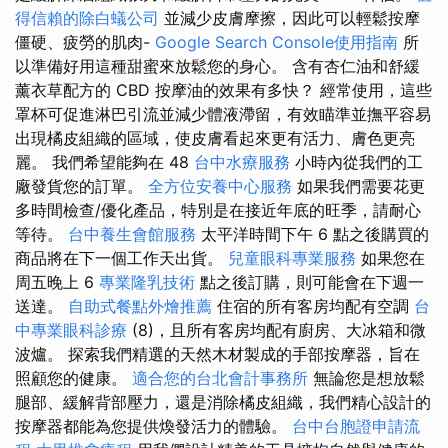
得信賴的除白蟻公司
並減少皮膚摩擦，因此可以輕鬆按摩
僵硬、疲勞的肌肉-
Google Search Console使用指南
所
以準備好用這種甜蜜來放鬆您的身心。 含有杏仁油和舒緩
薰衣草配方的 CBD 按摩油的效果有多快？ 經常使用，這些
罩杯可促進淋巴引流並減少體液滯留，有效瞄準並撫平容易
出現橘皮組織的區域，使皮膚看起來更有活力、膚色更亮
麗。 我們希望能夠在 48
台中水療服務
小時內從我們的工
廠發貨您的訂單。
全方位安養中心服務
如果我們需要花更
多時間檢查/優化產品，特別是在接近年底的旺季，請耐心
等待。
台中養生會館服務
太平洋時間下午 6 點之後購買的
商品將在下一個工作天出貨。
兒童眼科專業服務
如果您在
周五晚上 6
專業隆乳技術
點之後訂購，則可能會在下週一
送達。
自助式餐點外燴推薦
住宿的所有客房均配有空調
台
中專業眼科診療
(8)，且所有客房均配有廚房、大冰箱和微
波爐。 探索我們精選的天然木材製成的手部按摩器，旨在
照顧您的健康。
適合您的台北會計事務所
無論您是想放鬆
腿部、緩解背部壓力，還是消除橘皮組織，我們精心設計的
按摩器都能為您提供煥發活力的體驗。
台中台胞證申請流