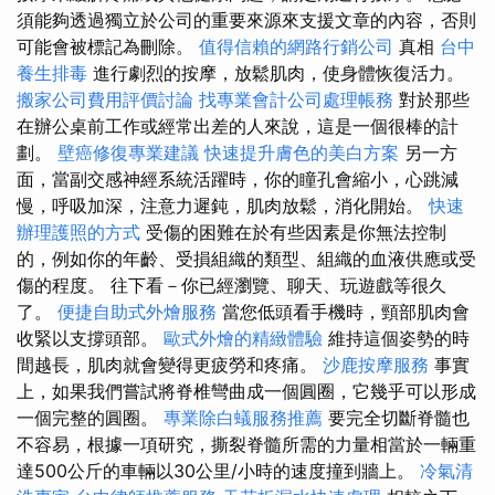
須能夠透過獨立於公司的重要來源來支援文章的內容，否則
可能會被標記為刪除。
值得信賴的網路行銷公司
真相
台中
養生排毒
進行劇烈的按摩，放鬆肌肉，使身體恢復活力。
搬家公司費用評價討論
找專業會計公司處理帳務
對於那些
在辦公桌前工作或經常出差的人來說，這是一個很棒的計
劃。
壁癌修復專業建議
快速提升膚色的美白方案
另一方
面，當副交感神經系統活躍時，你的瞳孔會縮小，心跳減
慢，呼吸加深，注意力遲鈍，肌肉放鬆，消化開始。
快速
辦理護照的方式
受傷的困難在於有些因素是你無法控制
的，例如你的年齡、受損組織的類型、組織的血液供應或受
傷的程度。 往下看－你已經瀏覽、聊天、玩遊戲等很久
了。
便捷自助式外燴服務
當您低頭看手機時，頸部肌肉會
收緊以支撐頭部。
歐式外燴的精緻體驗
維持這個姿勢的時
間越長，肌肉就會變得更疲勞和疼痛。
沙鹿按摩服務
事實
上，如果我們嘗試將脊椎彎曲成一個圓圈，它幾乎可以形成
一個完整的圓圈。
專業除白蟻服務推薦
要完全切斷脊髓也
不容易，根據一項研究，撕裂脊髓所需的力量相當於一輛重
達500公斤的車輛以30公里/小時的速度撞到牆上。
冷氣清