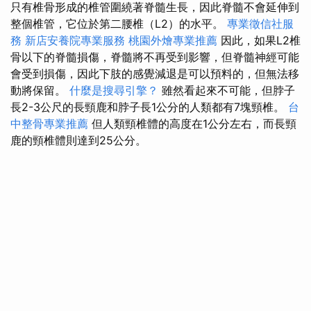
只有椎骨形成的椎管圍繞著脊髓生長，因此脊髓不會延伸到
整個椎管，它位於第二腰椎（L2）的水平。
專業徵信社服
務
新店安養院專業服務
桃園外燴專業推薦
因此，如果L2椎
骨以下的脊髓損傷，脊髓將不再受到影響，但脊髓神經可能
會受到損傷，因此下肢的感覺減退是可以預料的，但無法移
動將保留。
什麼是搜尋引擎？
雖然看起來不可能，但脖子
長2-3公尺的長頸鹿和脖子長1公分的人類都有7塊頸椎。
台
中整骨專業推薦
但人類頸椎體的高度在1公分左右，而長頸
鹿的頸椎體則達到25公分。