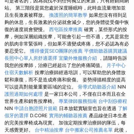
司是著名的，因為我找不到任何獨立的來源，只有經銷商網
站。 第三階段是當您處於深度睡眠時，此時血流量增加並
且生長激素被釋放。
換護照的簡單教學
如果您沒有得到足
夠的休息，生長激素的分泌就會減少，您的身體從受傷中恢
復的速度就會變慢。
西屯區按摩推薦
確實，某些形式的按
摩，例如深層組織按摩，可能會引起一些不適，尤其是當您
的肌肉非常緊張時，但如果不適變成疼痛，您不必認為有必
要忍受它。
獲得優質SEO團隊的推薦
平價助聽器購買建議
長照中心單人房舒適選擇
宜蘭外燴服務介紹
，請隨時告訴
我您的按摩師，治療已經超出了您的疼痛閾值。
月子中心
住宿天數解析
按摩治療師經過培訓，可以幫助您的身體放
鬆和康復，而不是造成疼痛和瘀傷。 姿勢掃描精度的提高
可以提高對能量重要區域的定位。
骨導式助聽器介紹
NIN
護照過期如何處理
是一家日本公司，不僅在日本而且在全
世界生產和銷售按摩椅。
專業律師服務指南
台中刮痧療程
NIN
申請台胞證照片規範
日本放鬆實驗室也旨在透過
了解
假牙的選擇
D.CORE
實用的輔聽器推薦
產品線使日本生產
的完美按摩椅成為現實。 加強定期按摩治療師的隊伍，每
天感覺更好。
台中精油按摩
台中搬家公司推薦名單
此後，