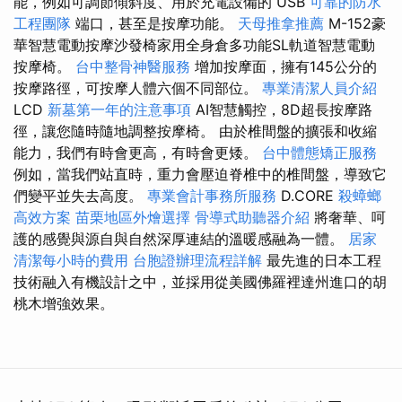
能，例如可調節傾斜度、用於充電設備的 USB
可靠的防水
工程團隊
端口，甚至是按摩功能。
天母推拿推薦
M-152豪
華智慧電動按摩沙發椅家用全身倉多功能SL軌道智慧電動
按摩椅。
台中整骨神醫服務
增加按摩面，擁有145公分的
按摩路徑，可按摩人體六個不同部位。
專業清潔人員介紹
LCD
新墓第一年的注意事項
AI智慧觸控，8D超長按摩路
徑，讓您隨時隨地調整按摩椅。 由於椎間盤的擴張和收縮
能力，我們有時會更高，有時會更矮。
台中體態矯正服務
例如，當我們站直時，重力會壓迫脊椎中的椎間盤，導致它
們變平並失去高度。
專業會計事務所服務
D.CORE
殺蟑螂
高效方案
苗栗地區外燴選擇
骨導式助聽器介紹
將奢華、呵
護的感覺與源自與自然深厚連結的溫暖感融為一體。
居家
清潔每小時的費用
台胞證辦理流程詳解
最先進的日本工程
技術融入有機設計之中，並採用從美國佛羅裡達州進口的胡
桃木增強效果。