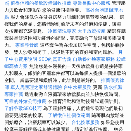
照
值得信賴的餐飲設備回收推薦
專業長照中心服務
管理壓
力與飲食和運動對您的健康同樣重要。
高雄台胞證辦理地
點
壓力會降低你在健身房努力訓練和適當營養的結果。 選
擇我們的產品，您將體驗到前所未有的舒適和便捷，讓每一
次按摩都充滿樂趣。
冷氣清洗專家
大里放鬆按摩
精選客廳
套裝是舒適性和功能性的縮影，完美融合了放鬆和美學吸引
力。
專業整骨師
這些套件旨在增加居住空間，包括斜躺沙
發、雙人沙發和椅子，以滿足不同的喜好和室內風格。
月
子中心費用說明
SEO的真正含義
自助餐外燴專家服務
殺蟑
螂高效方案
無論您是在漫長的一天後放鬆身心還是接待家
人和朋友，傾斜的客廳套件都可以為每個人提供一個溫馨的
空間。 當需要溫和緩解時，此計劃是最好的。
推薦優秀律
師
單人房護理之家舒適體驗
台中水療服務
更新
防水抓漏
專家推薦
透過刺激血液循環來放鬆肌肉並加快恢復時間。
可靠的外燴公司推薦
在體育活動和運動後嘗試這個計劃。
了解谷歌SEO技巧
為了緩解疼痛，人們通常發現他們最初
需要更頻繁的按摩。
了解徵信社價位範圍
隨著肌肉放鬆並
開始癒合，治療頻率可以減少。
台北按摩服務
如果您使用
按摩來緩解疼痛或其他健康問題，請定期進行按摩。 您必