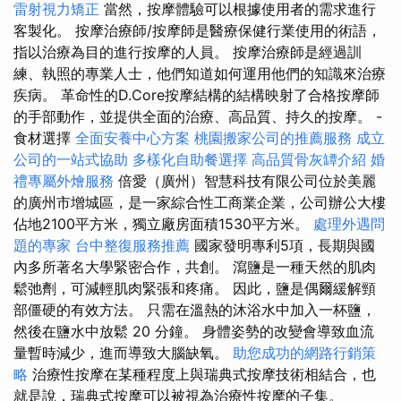
雷射視力矯正
當然，按摩體驗可以根據使用者的需求進行
客製化。 按摩治療師/按摩師是醫療保健行業使用的術語，
指以治療為目的進行按摩的人員。 按摩治療師是經過訓
練、執照的專業人士，他們知道如何運用他們的知識來治療
疾病。 革命性的D.Core按摩結構的結構映射了合格按摩師
的手部動作，並提供全面的治療、高品質、持久的按摩。 -
食材選擇
全面安養中心方案
桃園搬家公司的推薦服務
成立
公司的一站式協助
多樣化自助餐選擇
高品質骨灰罈介紹
婚
禮專屬外燴服務
倍愛（廣州）智慧科技有限公司位於美麗
的廣州市增城區，是一家綜合性工商業企業，公司辦公大樓
佔地2100平方米，獨立廠房面積1530平方米。
處理外遇問
題的專家
台中整復服務推薦
國家發明專利5項，長期與國
內多所著名大學緊密合作，共創。 瀉鹽是一種天然的肌肉
鬆弛劑，可減輕肌肉緊張和疼痛。 因此，鹽是偶爾緩解頸
部僵硬的有效方法。 只需在溫熱的沐浴水中加入一杯鹽，
然後在鹽水中放鬆 20 分鐘。 身體姿勢的改變會導致血流
量暫時減少，進而導致大腦缺氧。
助您成功的網路行銷策
略
治療性按摩在某種程度上與瑞典式按摩技術相結合，也
就是說，瑞典式按摩可以被視為治療性按摩的子集。