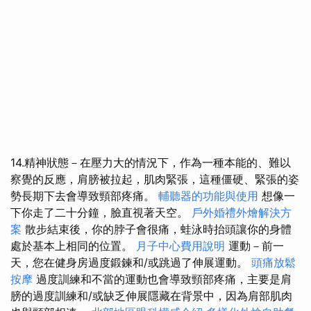
14.精神狀態－在壓力大的情況下，作為一種本能的、難以
察覺的反應，肩膀被拉起，肌肉緊張，這種僵硬、緊張的姿
勢長期下去會導致頸部疼痛。
輔聽器的功能與使用
想像一
下你走了二十分鐘，臉直視著天空。
戶外婚禮外燴解決方
案
散步結束後，你的脖子會很痛，蛙泳時抬頭讓你的身體
處於基本上相同的位置。
月子中心費用說明
運動－前一
天，您在健身房過度鍛鍊和/或跳過了伸展運動。
頭痛放鬆
按摩
過度訓練和不當的運動也會導致頸部疼痛，主要是肩
膀的過度訓練和/或缺乏伸展隱藏在背景中，因為肩部肌肉