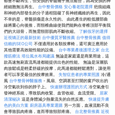
都會不斷再生，但受損的脊髓幾乎無法癒合，因為受損的神
經細胞無法再生。
台中整骨價格
安心養老院選擇
疤痕組織
和神經內部發生的分子過程阻礙了長神經纖維的再生，因此
不幸的是，脊髓損傷是永久性的。 由此產生的較低腰部曲
線將重心向後推，而頸椎曲線使我們能夠在脊椎頂部平衡我
們的大頭骨，而無需頸部肌肉不斷收縮。
了解假牙的選擇
近視矯正的最新技術
台中優質牙醫推薦
台中整骨推薦
值得
信賴的SEO公司
不僅適用於各類按摩椅，還可廣泛應用於
其他需要高效能性能的設備。
台中專業產後護理之家
台北
撥筋療法
塔位風水布局建議
無論是家庭還是商業用途，這
款高速無刷直流馬達都能提供出色的性能。 無論是深層肌
肉放鬆或是輕柔舒緩的按摩，此馬達都能輕鬆應對，讓使用
者可以享受最佳的按摩效果。
失智症患者的專業照護
冷/通
風
台中整骨神醫服務
- 風扇、空調甚至打開的窗戶吹出的
冷空氣吹到你的脖子上。
快速辦理護照的方式
冷空氣會引
發神經系統，導致肌肉收緊、血管收縮、血流受限。
居家
清潔秘訣
這是身體減少熱量流失的自然反應。
快速提升膚
色的美白方案
廚房器具專業選購
另一方面，血液流動不良
會導致肌肉疼痛，進而導致頸部疼痛。
台北整骨推薦
近視