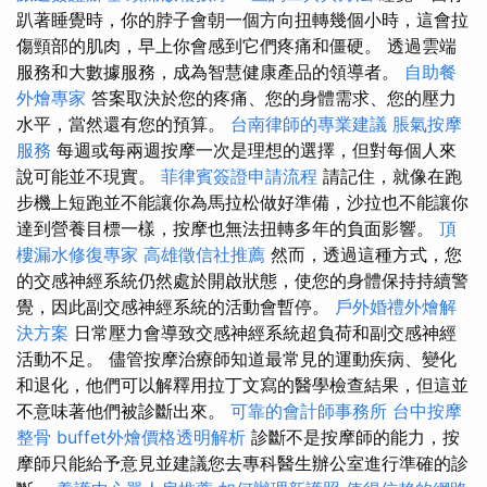
趴著睡覺時，你的脖子會朝一個方向扭轉幾個小時，這會拉
傷頸部的肌肉，早上你會感到它們疼痛和僵硬。 透過雲端
服務和大數據服務，成為智慧健康產品的領導者。
自助餐
外燴專家
答案取決於您的疼痛、您的身體需求、您的壓力
水平，當然還有您的預算。
台南律師的專業建議
脹氣按摩
服務
每週或每兩週按摩一次是理想的選擇，但對每個人來
說可能並不現實。
菲律賓簽證申請流程
請記住，就像在跑
步機上短跑並不能讓你為馬拉松做好準備，沙拉也不能讓你
達到營養目標一樣，按摩也無法扭轉多年的負面影響。
頂
樓漏水修復專家
高雄徵信社推薦
然而，透過這種方式，您
的交感神經系統仍然處於開啟狀態，使您的身體保持持續警
覺，因此副交感神經系統的活動會暫停。
戶外婚禮外燴解
決方案
日常壓力會導致交感神經系統超負荷和副交感神經
活動不足。 儘管按摩治療師知道最常見的運動疾病、變化
和退化，他們可以解釋用拉丁文寫的醫學檢查結果，但這並
不意味著他們被診斷出來。
可靠的會計師事務所
台中按摩
整骨
buffet外燴價格透明解析
診斷不是按摩師的能力，按
摩師只能給予意見並建議您去專科醫生辦公室進行準確的診