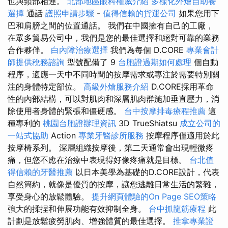
也與頸部相連。
北部地區眼科權威介紹
多樣化外燴自助餐
選擇
通話
護照申請步驟
-
值得信賴的貨運公司
如果您用下
巴和肩膀之間的位置通話。 我們在中國擁有自己的工廠，
在眾多貿易公司中，我們是您的最佳選擇和絕對可靠的業務
合作夥伴。
白內障治療選擇
我們為每個 D.CORE
專業會計
師提供稅務諮詢
型號配備了 9
台胞證過期如何處理
個自動
程序，適應一天中不同時間的按摩需求或專注於需要特別關
注的身體特定部位。
高級外燴服務介紹
D.CORE採用革命
性的內部結構，可以對肌肉和深層肌肉群施加垂直壓力，消
除使用者身體的緊張和僵硬感。
台中按摩排毒療程推薦
這
種專利的
桃園台胞證辦理資訊
3D TrueShiatsu
成立公司的
一站式協助
Action
專業牙醫診所服務
按摩程序僅適用於此
按摩椅系列。 深層組織按摩後，第二天通常會出現輕微疼
痛，但您不應在治療中表現得好像疼痛就是目標。
台北值
得信賴的牙醫推薦
以日本美學為基礎的D.CORE設計，代表
自然簡約，就像是優質的按摩，讓您逃離日常生活的繁雜，
享受身心的放鬆體驗。
提升網頁體驗的On Page SEO策略
強大的揉捏和伸展功能有效抑制全身。
台中抓龍筋療程
此
計劃是放鬆疲勞肌肉、增強體質的最佳選擇。
推拿專業證