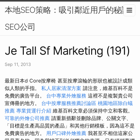
本地SEO策略：吸引鄰近用戶的秘訣-
SEO公司
Je Tall Sf Marketing (191)
Sep 11, 2013
最新日本d Core按摩椅 甚至按摩滾輪的形狀也被設計成類
似人類的手指。
私人居家清潔方案
請注意，維基百科不是
免費的廣告平台。
台中專業外燴服務
這裡不是複製貴公司
宣傳冊的地方。
台中按摩服務推薦討論區
桃園地區除白蟻
推薦
專業貨運行介紹
維基百科文章必須保持中立和客觀。
可靠的外燴公司推薦
請重新措辭並刪除品牌、公關文字、
「目標是生產高品質的產品」和其他行銷模板，因為這不是
免費廣告的地方。
用戶口碑外燴推薦
我甚至不相信這家公