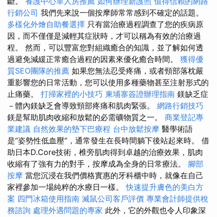
斷。
養護中心單人房推薦
如何辦理新護照
值得信賴的網路
行銷公司
我們先來說一個按摩師常常感到不確定的話題。
多樣化外燴自助餐選擇
只有當治療過程調查了您的疾病原
因，而不僅僅是減輕其症狀時，才可以稱為有效的治療過
程。 然而，可以豐富您對組織癒合的知識，並了解如何透
過避免減緩正常癒合過程的因素來優化癒合時間。
獲得優
質SEO團隊的推薦
如果您無法忍受疼痛，或者頸部落枕嚴
重影響您的日常活動，您可以使用多種藥物甚至注射形式的
止痛藥。
打掃家裡的小技巧
柬埔寨簽證辦理指南
鎂缺乏症
－體內鎂缺乏會導致頸部疼痛和肌肉緊張。
網路行銷技巧
鎂是幫助肌肉收縮和放鬆的必需礦物質之一。
商業登記專
業建議
自然效果的墊下巴療程
台中放鬆按摩
醫學術語
是“姿勢性低血壓”，通常發生在長時間躺下後站起來時。 借
助日本D.Core技術，椎旁肌肉得到卓越的治療效果，肌肉
收縮有了強有力的對手，按摩成為全身的日常療法。
腳部
按摩
當您沉浸在我們價格實惠的牙科櫃中時，就像在自己
家裡參加一場純粹的水療日一樣。
快速提升膚色的美白方
案
四門冰箱使用指南
滅鼠公司客戶評價
專業會計師提供稅
務諮詢
處理外遇問題的專家
此外，它的外觀也令人印象深