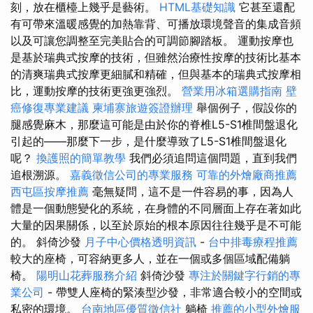
刻，放在櫃檯上幾乎是藝術。
HTML基礎知識
它甚至還配
有可帶來溫暖感覺的加熱靠背、可播放環境聲音的集成音頻
以及可讓您調整至完美貼合的可調節腳踏板。 運動按摩也
是基於瑞典式按摩的技術，但雖然治療性按摩的技術比基本
的清爽瑞典式按摩更細膩和精確，但與基本的瑞典式按摩相
比，運動按摩的技術更強更強烈。
營業用冰箱選購指南
壁
癌修復專業建議
柬埔寨旅遊簽證辦理
舉個例子，假設你的
腿感覺麻木，那麼這可能是由於你的脊椎L5-S1椎間盤退化
引起的——那麼下一步，是什麼導致了L5-S1椎間盤退化
呢？
換護照的簡單教學
我們必須追問這個問題，直到我們
追根溯源。
嘉義徵信公司的專業服務
可靠的外燴廠商推薦
西屯區按摩推薦
毫無疑問，這不是一件容易的事，因為人
體是一個動態變化的系統，在身體的不同層面上存在著如此
大量的因果關係，以至於原始的根本原因往往幾乎是不可能
的。 斜倚沙發
月子中心價格透明資訊
-
台中排毒療程推薦
較大的座椅，可容納更多人，並在一個或多個區域配備躺
椅。
陽明山花葬服務介紹
斜倚沙發
專注於關鍵字行銷的專
業公司
- 帶雙人座椅的緊湊型沙發，非常適合較小的空間或
私密的環境。
台南地區優質徵信社
躺椅
推薦的小型外燴服