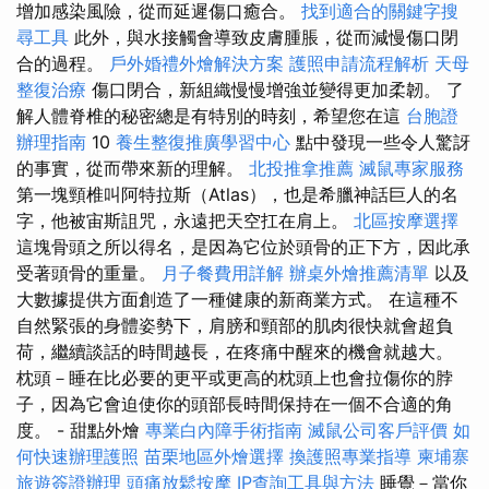
增加感染風險，從而延遲傷口癒合。
找到適合的關鍵字搜
尋工具
此外，與水接觸會導致皮膚腫脹，從而減慢傷口閉
合的過程。
戶外婚禮外燴解決方案
護照申請流程解析
天母
整復治療
傷口閉合，新組織慢慢增強並變得更加柔韌。 了
解人體脊椎的秘密總是有特別的時刻，希望您在這
台胞證
辦理指南
10
養生整復推廣學習中心
點中發現一些令人驚訝
的事實，從而帶來新的理解。
北投推拿推薦
滅鼠專家服務
第一塊頸椎叫阿特拉斯（Atlas），也是希臘神話巨人的名
字，他被宙斯詛咒，永遠把天空扛在肩上。
北區按摩選擇
這塊骨頭之所以得名，是因為它位於頭骨的正下方，因此承
受著頭骨的重量。
月子餐費用詳解
辦桌外燴推薦清單
以及
大數據提供方面創造了一種健康的新商業方式。 在這種不
自然緊張的身體姿勢下，肩膀和頸部的肌肉很快就會超負
荷，繼續談話的時間越長，在疼痛中醒來的機會就越大。
枕頭－睡在比必要的更平或更高的枕頭上也會拉傷你的脖
子，因為它會迫使你的頭部長時間保持在一個不合適的角
度。 - 甜點外燴
專業白內障手術指南
滅鼠公司客戶評價
如
何快速辦理護照
苗栗地區外燴選擇
換護照專業指導
柬埔寨
旅遊簽證辦理
頭痛放鬆按摩
IP查詢工具與方法
睡覺－當你