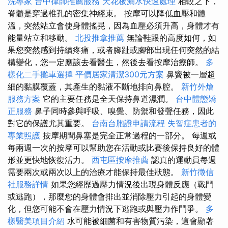
洗專家
台中律師推薦服務
天花板漏水快速處理
相較之下，
脊髓是穿過椎孔的密集神經束。 按摩可以降低血壓和體
溫，突然站立會使身體搖晃，因為血壓必須升高，身體才有
能量站立和移動。
北投推拿推薦
無論鞋跟的高度如何，如
果您突然感到持續疼痛，或者腳趾或腳部出現任何突然的結
構變化，您一定應該去看醫生，然後去看按摩治療師。
多
樣化二手攤車選擇
平價居家清潔300元方案
鼻竇被一層超
細的黏膜覆蓋，其產生的黏液不斷地排向鼻腔。
新竹外燴
服務方案
它的主要任務是全天保持鼻道濕潤。
台中體態矯
正服務
鼻子同時參與呼吸、嗅覺、防禦和發聲任務，因此
對它的保護尤其重要。
台南台胞證申請流程
失智症患者的
專業照護
按摩期間鼻塞是完全正常過程的一部分。 每週或
每兩週一次的按摩可以幫助您在活動或比賽後保持良好的體
形並更快地恢復活力。
西屯區按摩推薦
認真的運動員每週
需要兩次或兩次以上的治療才能保持最佳狀態。
新竹徵信
社服務詳情
如果您經歷過壓力情況後出現身體反應（戰鬥
或逃跑），那麼您的身體會排出並消除壓力引起的身體變
化，但您可能不會在壓力情況下逃跑或與壓力作鬥爭。
多
樣醫美項目介紹
水可能被細菌和有害物質污染，這會顯著