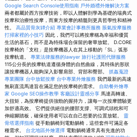
Google Search Console使用指南
戶外婚禮外燴解決方案
兩者都屬於西方按摩技術，即以人體解剖學為基礎的瑞典式
按摩和治療性按摩，而東方按摩的精髓則更具哲學性和精神
性。
高品質骨灰罈介紹
專業會計事務所服務
脹氣按摩服務
打掃家裡的小技巧
因此，我們可以將按摩稱為幸福和優質
生活的基石，而不是為特殊場合保留的奢華放鬆。 D.CORE
按摩椅的「支柱」是按摩機器人在其上移動的「SL」弧形
按摩軌道。
專業法律服務的lawyer
旅行社護照代辦服務
115公分長的按摩軌道遵循身體的自然曲線，其特殊的形狀
讓按摩機器人能夠深入影響肩部、背部和臀部。
抓姦蒐證
專業團隊
台中放鬆按摩
台中專業外燴服務
我們最新的高速
無刷直流馬達旨在滿足您的按摩椅的需求。
自助餐外燴專
家
Google SEO操作教學
客廳設計靈感分享
馬達高轉速、
大扭矩，為按摩椅提供強勁的握持力，讓每一次按摩體驗更
加舒適高效。 它們提供絕佳的腰部支撐、可調式頭枕和可
伸縮腳踏板，確保使用者可以在自己想要的位置放鬆。
靈
骨塔選擇指南
從手動躺椅到電動躺椅，這些套件可滿足各
種需求。
台北地區外燴選擇
電動躺椅通常具有先進的功