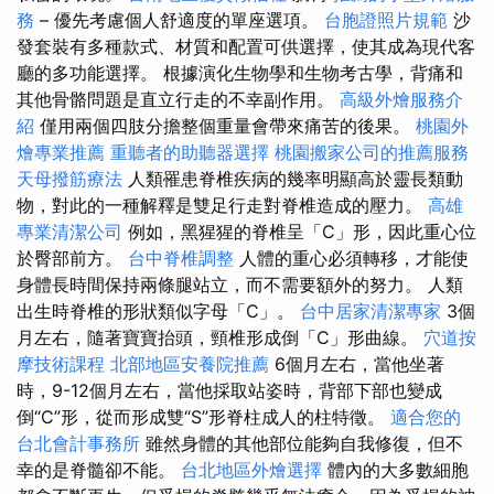
務
– 優先考慮個人舒適度的單座選項。
台胞證照片規範
沙
發套裝有多種款式、材質和配置可供選擇，使其成為現代客
廳的多功能選擇。 根據演化生物學和生物考古學，背痛和
其他骨骼問題是直立行走的不幸副作用。
高級外燴服務介
紹
僅用兩個四肢分擔整個重量會帶來痛苦的後果。
桃園外
燴專業推薦
重聽者的助聽器選擇
桃園搬家公司的推薦服務
天母撥筋療法
人類罹患脊椎疾病的幾率明顯高於靈長類動
物，對此的一種解釋是雙足行走對脊椎造成的壓力。
高雄
專業清潔公司
例如，黑猩猩的脊椎呈「C」形，因此重心位
於臀部前方。
台中脊椎調整
人體的重心必須轉移，才能使
身體長時間保持兩條腿站立，而不需要額外的努力。 人類
出生時脊椎的形狀類似字母「C」。
台中居家清潔專家
3個
月左右，隨著寶寶抬頭，頸椎形成倒「C」形曲線。
穴道按
摩技術課程
北部地區安養院推薦
6個月左右，當他坐著
時，9-12個月左右，當他採取站姿時，背部下部也變成
倒“C”形，從而形成雙“S”形脊柱成人的柱特徵。
適合您的
台北會計事務所
雖然身體的其他部位能夠自我修復，但不
幸的是脊髓卻不能。
台北地區外燴選擇
體內的大多數細胞